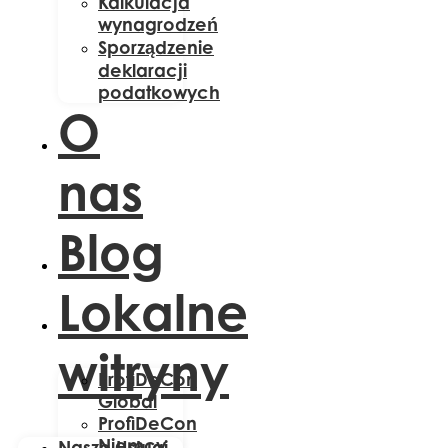
Kalkulacja
wynagrodzeń
Sporządzenie
deklaracji
podatkowych
O
nas
Blog
Lokalne
witryny
ProfiDeCon
Global
ProfiDeCon
Niemcy
Nasze Usługi