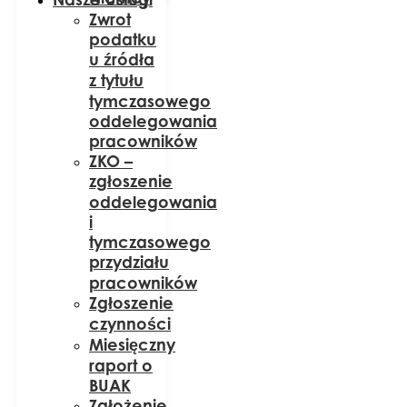
Zwrot
podatku
u źródła
z tytułu
tymczasowego
oddelegowania
pracowników
ZKO –
zgłoszenie
oddelegowania
i
tymczasowego
przydziału
pracowników
Zgłoszenie
czynności
Miesięczny
raport o
BUAK
Założenie