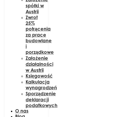
spółki w
Austrii
Zwrot
25%
potrącenia
za prace
budowlane
i
porządkowe
Założenie
działalności
w Austrii
Księgowość
Kalkulacja
wynagrodzeń
Sporządzenie
deklaracji
podatkowych
O nas
Blog