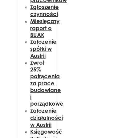
pracowników
Zgłoszenie
czynności
Miesięczny
raport o
BUAK
Założenie
spółki w
Austrii
Zwrot
25%
potrącenia
za prace
budowlane
i
porządkowe
Założenie
działalności
w Austrii
Księgowość