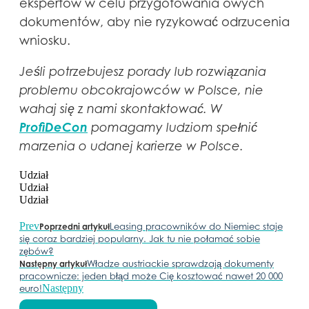
ekspertów w celu przygotowania owych
dokumentów, aby nie ryzykować odrzucenia
wniosku.
Jeśli potrzebujesz porady lub rozwiązania
problemu obcokrajowców w Polsce, nie
wahaj się z nami skontaktować. W
ProfiDeCon
pomagamy ludziom spełnić
marzenia o udanej karierze w Polsce.
Udział
Udział
Udział
Prev
Leasing pracowników do Niemiec staje
Poprzedni artykuł
się coraz bardziej popularny. Jak tu nie połamać sobie
zębów?
Władze austriackie sprawdzają dokumenty
Następny artykuł
pracownicze: jeden błąd może Cię kosztować nawet 20 000
Następny
euro!