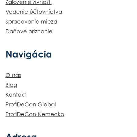
Založenie živnosti
Vedenie účtovníctva
Spracovanie mi
ezd
Da
ňové priznanie
Navigácia
O nás
Blog
Kontakt
ProfiDeCon Global
ProfiDeCon Nemecko
Adresa