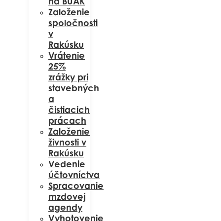
na BUAK
Založenie
spoločnosti
v
Rakúsku
Vrátenie
25%
zrážky pri
stavebných
a
čistiacich
prácach
Založenie
živnosti v
Rakúsku
Vedenie
účtovníctva
Spracovanie
mzdovej
agendy
Vyhotovenie