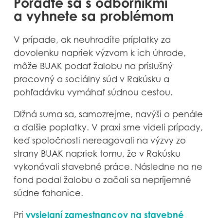
Poraďte sa s odborníkmi
a vyhnete sa problémom
V prípade, ak neuhradíte príplatky za
dovolenku napriek výzvam k ich úhrade,
môže BUAK podať žalobu na príslušný
pracovný a sociálny súd v Rakúsku a
pohľadávku vymáhať súdnou cestou.
Dlžná suma sa, samozrejme, navýši o penále
a ďalšie poplatky. V praxi sme videli prípady,
keď spoločnosti nereagovali na výzvy zo
strany BUAK napriek tomu, že v Rakúsku
vykonávali stavebné práce. Následne na ne
fond podal žalobu a začali sa nepríjemné
súdne ťahanice.
vysielaní zamestnancov na stavebné
Pri