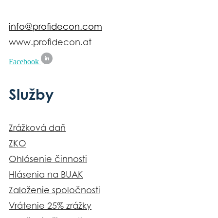
info@profidecon.com
www.profidecon.at
Facebook
Služby
Zrážková daň
ZKO
Ohlásenie činnosti
Hlásenia na BUAK
Založenie spoločnosti
Vrátenie 25% zrážky