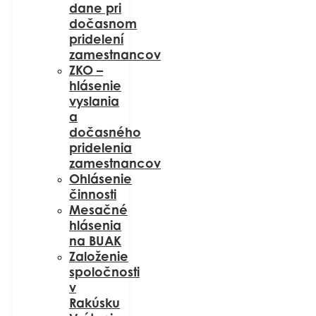
dane pri
dočasnom
pridelení
zamestnancov
ZKO –
hlásenie
vyslania
a
dočasného
pridelenia
zamestnancov
Ohlásenie
činnosti
Mesačné
hlásenia
na BUAK
Založenie
spoločnosti
v
Rakúsku