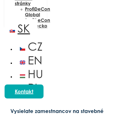
stránky
ProfiDeCon
Global
ProfiDeCon
SK
Nemecko
CZ
EN
HU
PL
Kontakt
Vysielate zamestnancov na stavebné