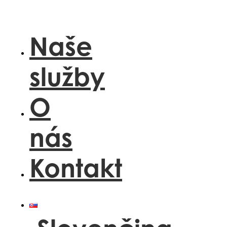
Preskočiť
na
obsah
Naše
služby
O
nás
Kontakt