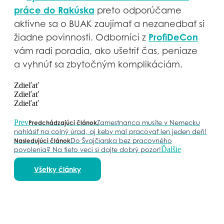
práce do Rakúska
preto odporúčame
aktívne sa o BUAK zaujímať a nezanedbať si
ProfiDeCon
žiadne povinnosti. Odborníci z
vám radi poradia, ako ušetriť čas, peniaze
a vyhnúť sa zbytočným komplikáciám.
Zdieľať
Zdieľať
Zdieľať
Prev
Zamestnanca musíte v Nemecku
Predchádzajúci článok
nahlásiť na colný úrad, aj keby mal pracovať len jeden deň!
Do Švajčiarska bez pracovného
Nasledujúci článok
Ďalšie
povolenia? Na tieto veci si dajte dobrý pozor!
Všetky články