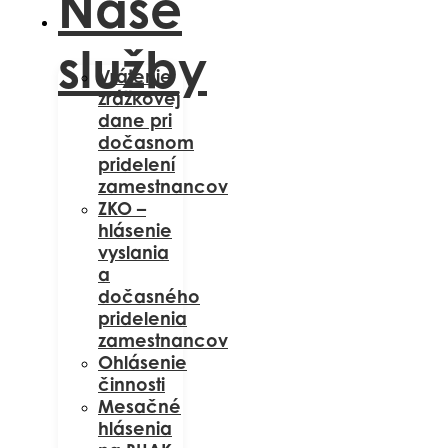
Naše
služby
Vrátenie
zrážkovej
dane pri
dočasnom
pridelení
zamestnancov
ZKO –
hlásenie
vyslania
a
dočasného
pridelenia
zamestnancov
Ohlásenie
činnosti
Mesačné
hlásenia