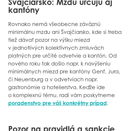
Švajčiarsko: Mzdu určujú aj
kantóny
Rovnako nemá všeobecne záväznú
minimálnu mzdu ani Švajčiarsko, kde si treba
tiež dávať pozor na výšku miezd
v jednotlivých kolektívnych zmluvách
platných pre určité odvetvie a kantón. Od
nového roku tak došlo napr. k navýšeniu
minimálnych miezd pre kantóny Genf, Jura,
či Neuenburg a v odvetviach napr.
gastronómie a hotelierstva. Keďže ide
o komplexnú tému, radi vám poskytneme
poradenstvo pre váš konkrétny prípad
.
Pozor na pravidlá a sankcie