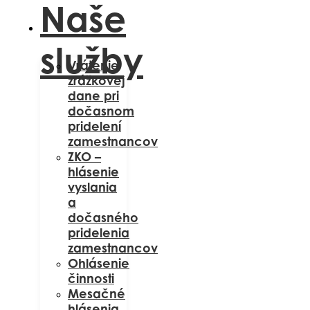
Naše
služby
Vrátenie
zrážkovej
dane pri
dočasnom
pridelení
zamestnancov
ZKO –
hlásenie
vyslania
a
dočasného
pridelenia
zamestnancov
Ohlásenie
činnosti
Mesačné
hlásenia