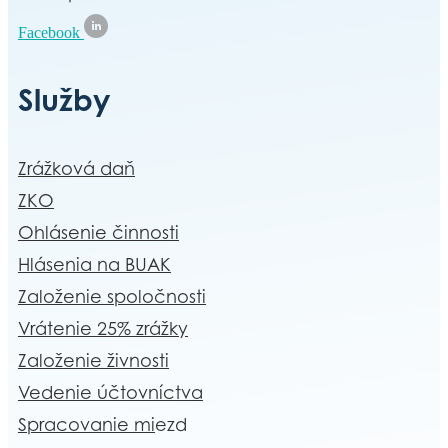
Facebook
Služby
Zrážková daň
ZKO
Ohlásenie činnosti
Hlásenia na BUAK
Založenie spoločnosti
Vrátenie 25% zrážky
Založenie živnosti
Vedenie účtovníctva
Spracovanie mi
ezd