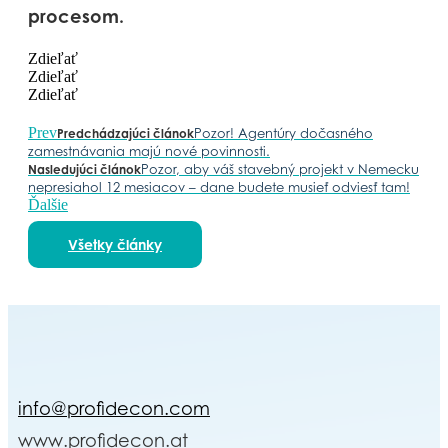
procesom.
Zdieľať
Zdieľať
Zdieľať
Prev
Pozor! Agentúry dočasného
Predchádzajúci článok
zamestnávania majú nové povinnosti.
Pozor, aby váš stavebný projekt v Nemecku
Nasledujúci článok
nepresiahol 12 mesiacov – dane budete musieť odviesť tam!
Ďalšie
Všetky články
info@profidecon.com
www.profidecon.at