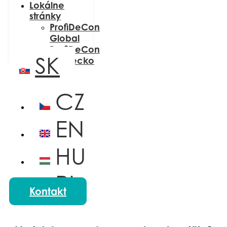
Lokálne
stránky
ProfiDeCon
Global
ProfiDeCon
SK
Nemecko
CZ
EN
HU
PL
Kontakt