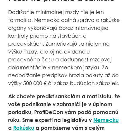
Dodržanie minimálnej mzdy nie je len
formalita. Nemecká colná správa a rakúske
orgány vykonávajú čoraz intenzívnejšie
kontroly priamo na stavbách a
pracoviskách. Zameriavajú sa nielen na
výšku mzdy, ale aj na evidenciu
pracovného času a dostupnosť mzdovej
dokumentácie v nemeckom jazyku. Za
nedodržanie predpisov hrozia pokuty až do
výšky 500 000 € či zákaz budúcich zákaziek.
Ak chcete predísť sankciám a mať istotu, že
vaše podnikanie v zahraničí je v úplnom
poriadku, ProfiDeCon vám podá pomocnú
ruku. Sme experti na legislatívu v
Nemecku
a
Rakúsku
a pomôžeme vám s celým