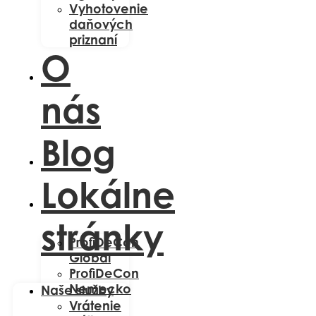
Vyhotovenie
daňových
priznaní
O
nás
Blog
Lokálne
stránky
ProfiDeCon
Global
ProfiDeCon
Nemecko
Naše služby
Vrátenie