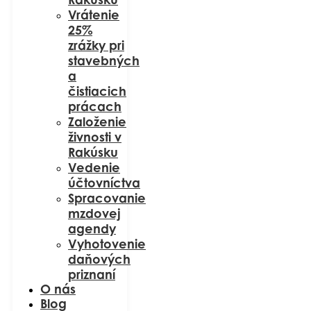
Vrátenie
25%
zrážky pri
stavebných
a
čistiacich
prácach
Založenie
živnosti v
Rakúsku
Vedenie
účtovníctva
Spracovanie
mzdovej
agendy
Vyhotovenie
daňových
priznaní
O nás
Blog