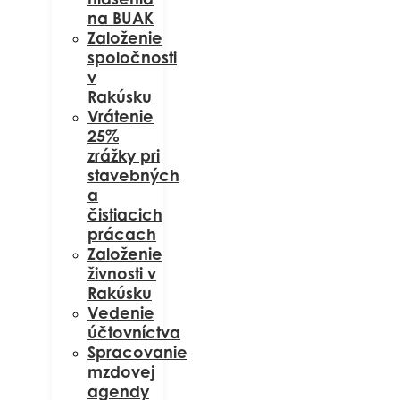
na BUAK
Založenie
spoločnosti
v
Rakúsku
Vrátenie
25%
zrážky pri
stavebných
a
čistiacich
prácach
Založenie
živnosti v
Rakúsku
Vedenie
účtovníctva
Spracovanie
mzdovej
agendy