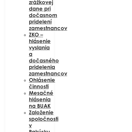
zrážkovej
dane pri
dočasnom
pridelení
zamestnancov
ZKO –
hlásenie
vyslania
a
dočasného
pridelenia
zamestnancov
Ohlásenie
činnosti
Mesačné
hlásenia
na BUAK
Založenie
spoločnosti
v
Rakúsku