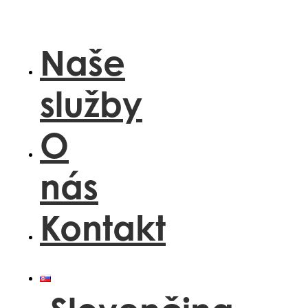
Preskočiť
na
obsah
Naše
služby
O
nás
Kontakt