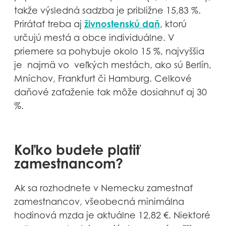
takže výsledná sadzba je približne 15,83 %.
živnostenskú daň
Prirátať treba aj
, ktorú
určujú mestá a obce individuálne. V
priemere sa pohybuje okolo 15 %, najvyššia
je najmä vo veľkých mestách, ako sú Berlín,
Mníchov, Frankfurt či Hamburg. Celkové
daňové zaťaženie tak môže dosiahnuť aj 30
%.
Koľko budete platiť
zamestnancom?
Ak sa rozhodnete v Nemecku zamestnať
zamestnancov, všeobecná minimálna
hodinová mzda je aktuálne 12,82 €. Niektoré