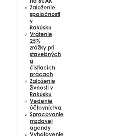
na BUAK
Založenie
spoločnosti
v
Rakúsku
Vrátenie
25%
zrážky pri
stavebných
a
čistiacich
prácach
Založenie
živnosti v
Rakúsku
Vedenie
účtovníctva
Spracovanie
mzdovej
agendy
Vyhotovenie