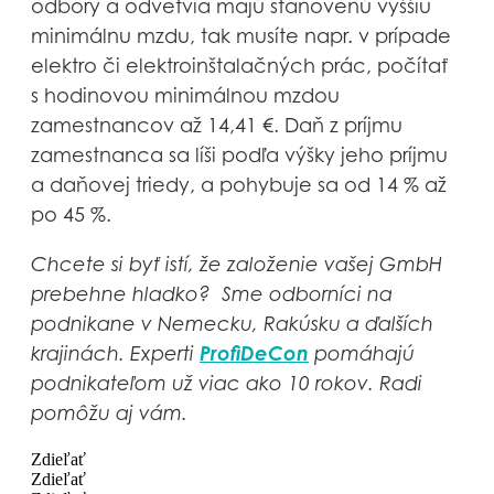
odbory a odvetvia majú stanovenú vyššiu
minimálnu mzdu, tak musíte napr. v prípade
elektro či elektroinštalačných prác, počítať
s hodinovou minimálnou mzdou
zamestnancov až 14,41 €. Daň z príjmu
zamestnanca sa líši podľa výšky jeho príjmu
a daňovej triedy, a pohybuje sa od 14 % až
po 45 %.
Chcete si byť istí, že založenie vašej GmbH
prebehne hladko? Sme odborníci na
podnikane v Nemecku, Rakúsku a ďalších
ProfiDeCon
krajinách. Experti
pomáhajú
podnikateľom už viac ako 10 rokov. Radi
pomôžu aj vám.
Zdieľať
Zdieľať