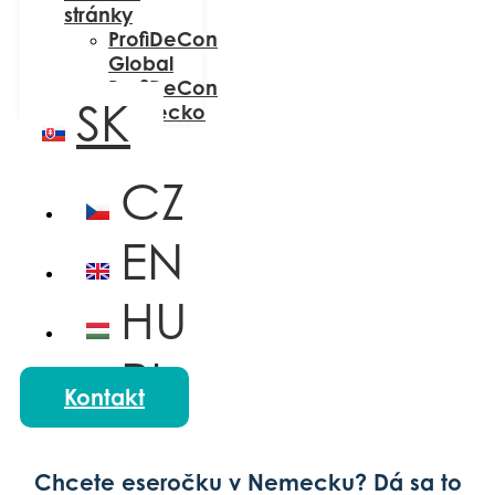
stránky
ProfiDeCon
Global
ProfiDeCon
SK
Nemecko
CZ
EN
HU
PL
Kontakt
Chcete eseročku v Nemecku? Dá sa to