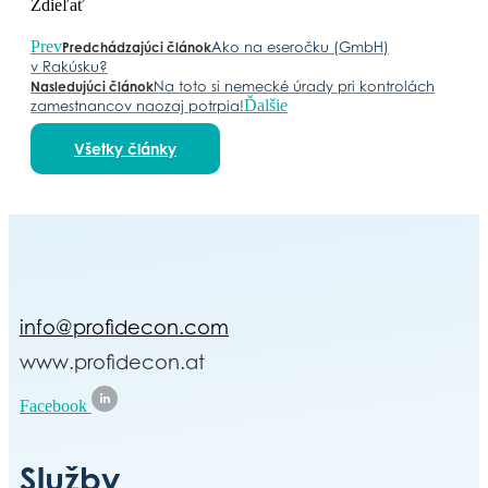
Zdieľať
Prev
Ako na eseročku (GmbH)
Predchádzajúci článok
v Rakúsku?
Na toto si nemecké úrady pri kontrolách
Nasledujúci článok
Ďalšie
zamestnancov naozaj potrpia!
Všetky články
info@profidecon.com
www.profidecon.at
Facebook
Služby