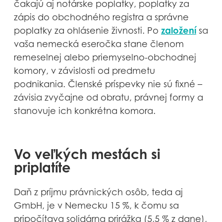
čakajú aj notárske poplatky, poplatky za
zápis do obchodného registra a správne
založení
poplatky za ohlásenie živnosti. Po
sa
vaša nemecká eseročka stane členom
remeselnej alebo priemyselno-obchodnej
komory, v závislosti od predmetu
podnikania. Členské príspevky nie sú fixné –
závisia zvyčajne od obratu, právnej formy a
stanovuje ich konkrétna komora.
Vo veľkých mestách si
priplatíte
Daň z príjmu právnických osôb, teda aj
GmbH, je v Nemecku 15 %, k čomu sa
pripočítava solidárna prirážka (5,5 % z dane),