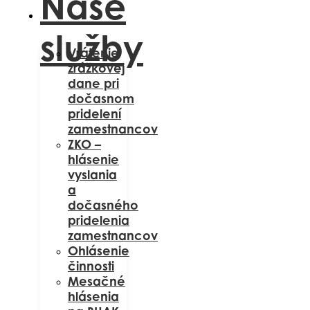
Naše
služby
Vrátenie
zrážkovej
dane pri
dočasnom
pridelení
zamestnancov
ZKO –
hlásenie
vyslania
a
dočasného
pridelenia
zamestnancov
Ohlásenie
činnosti
Mesačné
hlásenia