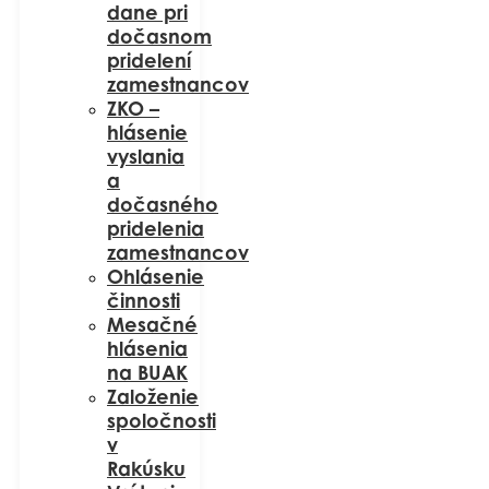
dane pri
dočasnom
pridelení
zamestnancov
ZKO –
hlásenie
vyslania
a
dočasného
pridelenia
zamestnancov
Ohlásenie
činnosti
Mesačné
hlásenia
na BUAK
Založenie
spoločnosti
v
Rakúsku